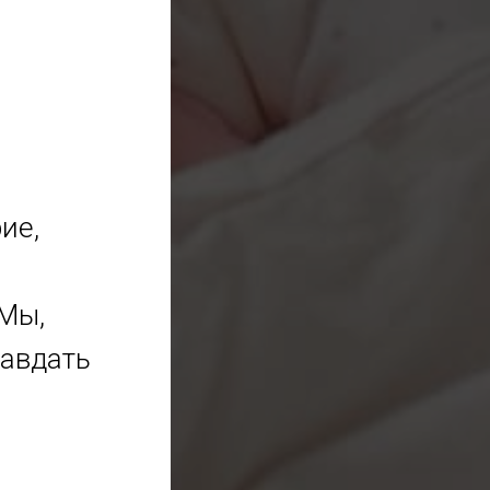
ие,
Мы,
равдать