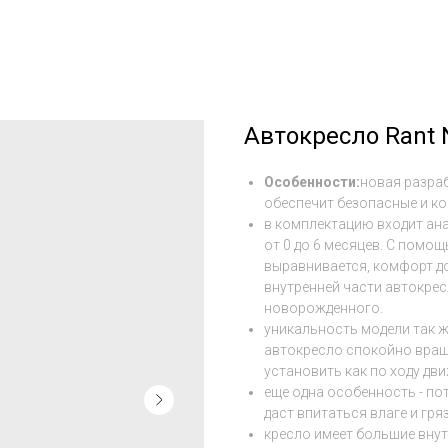
Автокресло Rant Ni
Особенности:
новая разраб
обеспечит безопасные и к
в комплектацию входит ан
от 0 до 6 месяцев. С помо
выравнивается, комфорт д
внутренней части автокрес
новорожденного.
уникальность модели так 
автокресло спокойно враща
установить как по ходу дви
еще одна особенность - по
даст впитаться влаге и гря
кресло имеет большие вну