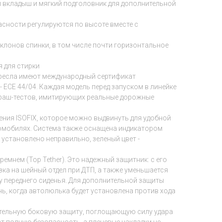
 вкладыш и мягкий подголовник для дополнительной
асности регулируются по высоте вместе с
клонов спинки, в том числе почти горизонтальное
я для стирки
ресла имеют международный сертификат
- ECE 44/04. Каждая модель перед запуском в линейке
 краш-тестов, имитирующих реальные дорожные
ния ISOFIX, которое можно выдвинуть для удобной
омобилях. Система также оснащена индикатором
 установлено неправильно, зеленый цвет -
емнем (Top Tether). Это надежный защитник: с его
ка на шейный отдел при ДТП, а также уменьшается
у переднего сиденья. Для дополнительной защиты
ь, когда автолюлька будет установлена против хода
тельную боковую защиту, поглощающую силу удара