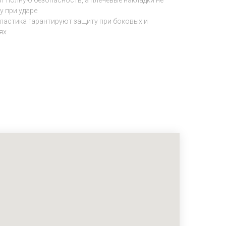
т полную безопасность, а плечевые накладки не
у при ударе
ластика гарантируют защиту при боковых и
ях