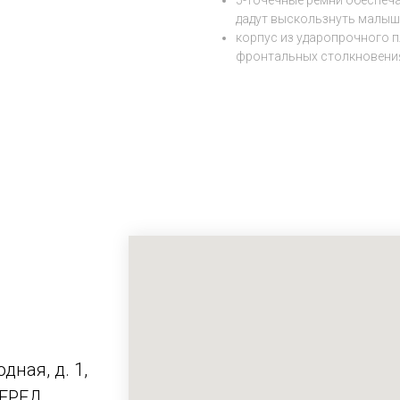
5-точечные ремни обеспеча
дадут выскользнуть малыш
корпус из ударопрочного п
фронтальных столкновени
дная, д. 1,
ПЕРЕД