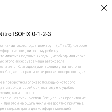
tro ISOFIX 0-1-2-3
отка - автокресло для всех групп (0/1/2/3), которое
омфортные поездки вашему ребенку
атомическая подушка-вкладыш, необходимая крохе
щью этого аксессуара чаша автокресла
остигается благодаря уменьшению угла наклона
ла. Создается практически ровная поверхность для
же в поворотном блоке (с помощью которого
ется вокруг своей оси, поэтому его удобно
жения, так и против)
трясающая ткань чехлов. Специальная пропитка не
зи, при этом на ощупь чехлы невероятно приятные.
тренние размеры, а для комфорта малышей