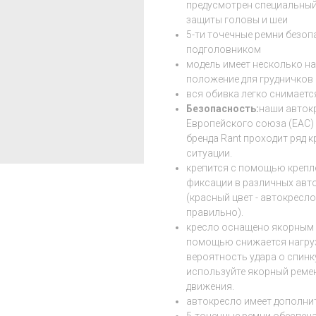
предусмотрен специальный
защиты головы и шеи
5-ти точечные ремни безоп
подголовником
модель имеет несколько на
положение для грудничков
вся обивка легко снимаетс
Безопасность:
наши авток
Европейского союза (EAC) 
бренда Rant проходит ряд
ситуации.
крепится с помощью крепле
фиксации в различных авт
(красный цвет - автокресло
правильно).
кресло оснащено якорным р
помощью снижается нагруз
вероятность удара о спинк
используйте якорный ремен
движения.
автокресло имеет дополни