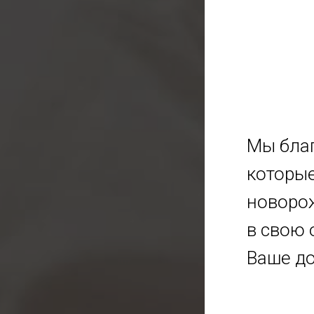
Мы благ
которые
новоро
в свою 
Ваше до