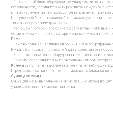
Прогулочный блок оборудован регулируемыми по высоте с
безопасности, дополнительным ремешком между ножек от с
мягкими плечевыми накладки, дополнительным мягким мат
Прогулочный блок реверсивный, его можно установить в по
лицом к направлению движения».
Капюшон прогулочного блока 3-х сегментный капюшон с к
сегментом на молнии, под которым расположена анти-моск
Рама.
Рама выполнена из сплава алюминия. Рама оборудована р
Ручка, регулируемая по высоте. Задняя колесная база обо
Задняя колесная база оборудована амортизаторами с во
Рама имеет дополнительные центральные амортизаторы с
Колеса
выполнены
из вспененной резины не требующие под
Передние колеса поворотные с возможность блокировки 
Сумка для мамы.
Сумка для мамы выполнена из эко-кожи. В комплект входят
универсальная анти-москитная сетка.