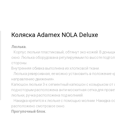
Коляска Adamex NOLA Deluxe
Люлька.
Корпус люльки пластиковый, обтянут эко-кожей. В доныш
окно. Люлька оборудована регулируемым по высоте подгол
стороны.
Внутренняя обивка выполнена из хлопковой ткани.
Люлька реверсивная, ее можно установить в положение «ре
направлению движения».
Капюшон люльки 3-х сегментный капюшон с козырьком от с
под которым расположена анти-москитная сетка для прове
люльки, ручка расположена под молнией.
Накидка крепится к люльке с помощью молнии. Накидка о
расположено смотровое окно.
Прогулочный блок.