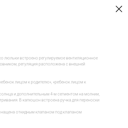
ко люльки встроено регулируемое вентиляционное
овником, регуляция расположена с внешней
бенок лицом к родителю», «ребенок лицом к
олнца и дополнительным 4-м сегментом на молнии,
тривания. В капюшон встроена ручка для переноски
снащена откидным клапаном под клапаном