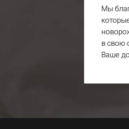
Мы благ
которые
новоро
в свою 
Ваше до