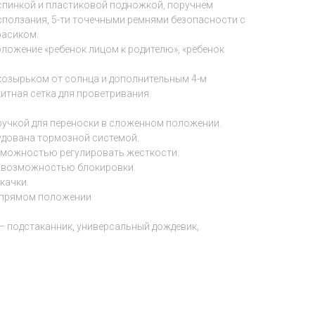
пинкой и пластиковой подножкой, поручнем
ползания, 5-ти точечными ремнями безопасности с
расиком.
ложение «ребенок лицом к родителю», «ребенок
озырьком от солнца и дополнительным 4-м
итная сетка для проветривания.
учкой для переноски в сложенном положении.
рудована тормозной системой.
зможностью регулировать жесткости.
 возможностью блокировки.
качки.
в прямом положении
 – подстаканник, универсальный дождевик,