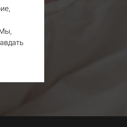
ие,
Мы,
равдать