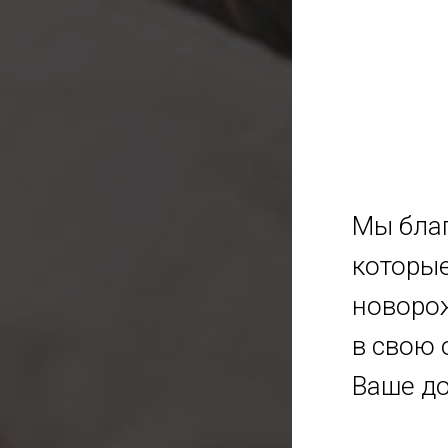
Мы благ
которые
новоро
в свою 
Ваше до