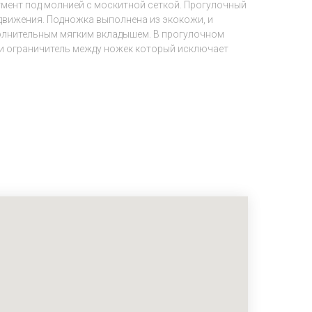
гмент под молнией с москитной сеткой. Прогулочный
 движения. Подножка выполнена из экокожи, и
полнительным мягким вкладышем. В прогулочном
 и ограничитель между ножек который исключает