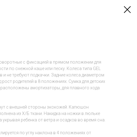
поворотные с фиксацией в прямом положении для
ости по снежной каше или песку. Колеса типа GEL
в и не требуют подкачки. Задние колеса диаметром
д рост родителей в 8 положениях. Сумка для детских
ме расположены амортизаторы, для плавного хода
нут с внешней стороны экокожей. Капюшон
олнена из Х/Б ткани. Накидка на ножки в люльке
 укрывая ребенка от ветра и осадков во время сна.
лируется по углу наклона в 4 положениях от