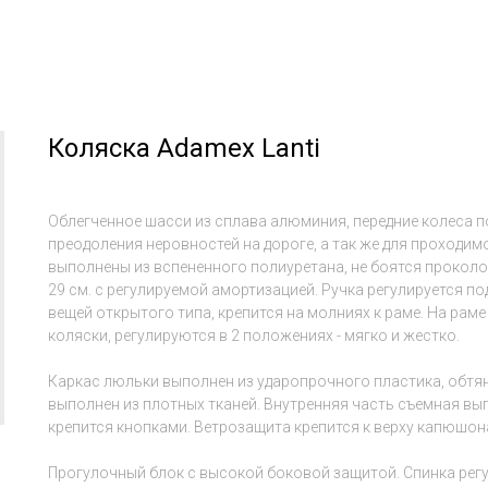
Коляска Adamex Lanti
Облегченное шасси из сплава алюминия, передние колеса 
преодоления неровностей на дороге, а так же для проходим
выполнены из вспененного полиуретана, не боятся проколо
29 см. с регулируемой амортизацией. Ручка регулируется по
вещей открытого типа, крепится на молниях к раме. На ра
коляски, регулируются в 2 положениях - мягко и жестко.
Каркас люльки выполнен из ударопрочного пластика, обтя
выполнен из плотных тканей. Внутренняя часть съемная вып
крепится кнопками. Ветрозащита крепится к верху капюшона
Прогулочный блок с высокой боковой защитой. Спинка регу