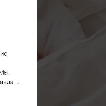
ие,
Мы,
равдать