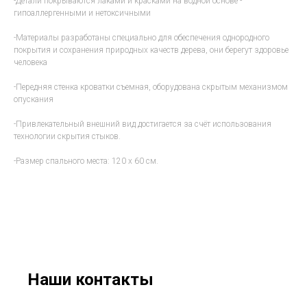
-Детали покрываются лаками и красками на водной основе -
гипоаллергенными и нетоксичными
-Материалы разработаны специально для обеспечения однородного
покрытия и сохранения природных качеств дерева, они берегут здоровье
человека
-Передняя стенка кроватки съемная, оборудована скрытым механизмом
опускания
-Привлекательный внешний вид достигается за счёт использования
технологии скрытия стыков.
-Размер спального места: 120 х 60 см.
Наши контакты