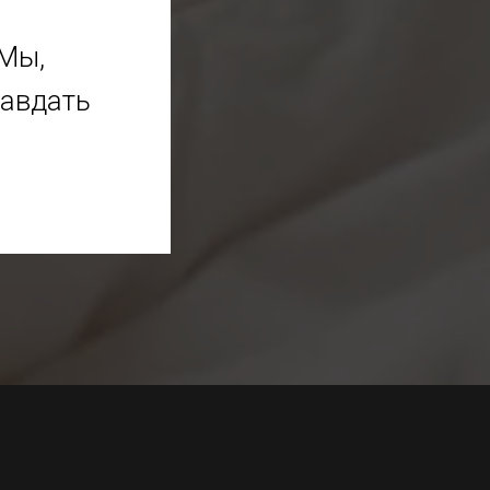
Мы,
равдать