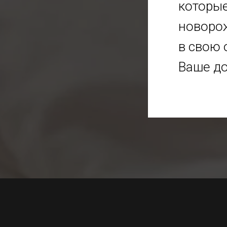
которые
новоро
в свою 
Ваше до