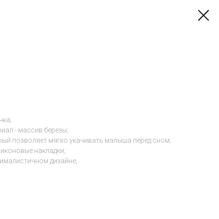
нка;
иал - массив березы;
рый позволяет мягко укачивать малыша перед сном;
ликоновые накладки;
ималистичном дизайне;