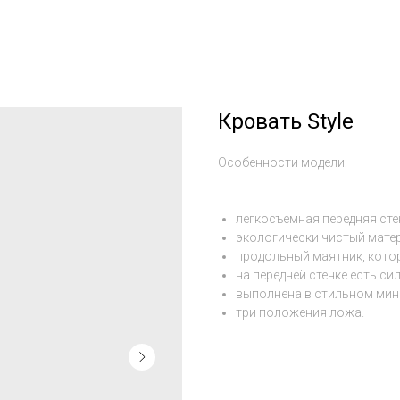
Кровать Style
Особенности модели:
легкосъемная передняя сте
экологически чистый матер
продольный маятник, кото
на передней стенке есть си
выполнена в стильном мин
три положения ложа.