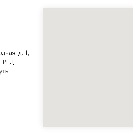
дная, д. 1,
ПЕРЕД
уть